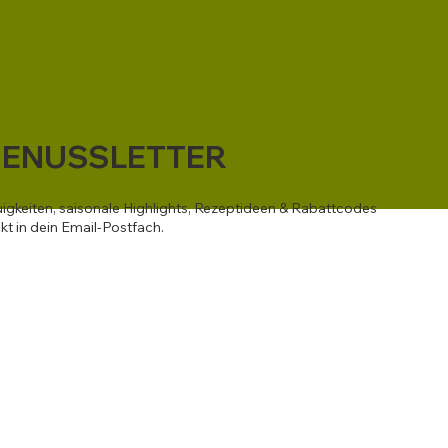
ENUSSLETTER
igkeiten, saisonale Highlights, Rezeptideen & Rabattcodes
ekt in dein Email-Postfach.