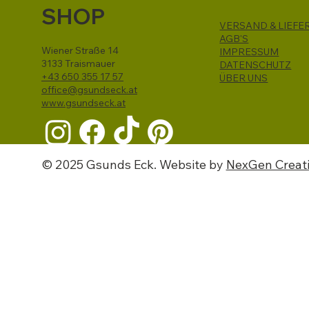
SHOP
VERSAND & LIEFE
AGB'S
Wiener Straße 14
IMPRESSUM
3133 Traismauer
DATENSCHUTZ
+43 650 355 17 57
ÜBER UNS
office@gsundseck.at
www.gsundseck.at
© 2025 Gsunds Eck. Website by
NexGen Creat