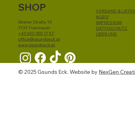
SHOP
VERSAND & LIEFE
AGB'S
Wiener Straße 14
IMPRESSUM
3133 Traismauer
DATENSCHUTZ
+43 650 355 17 57
ÜBER UNS
office@gsundseck.at
www.gsundseck.at
© 2025 Gsunds Eck. Website by
NexGen Creat