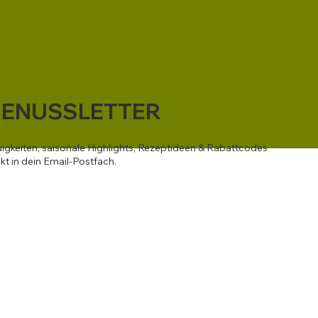
ENUSSLETTER
igkeiten, saisonale Highlights, Rezeptideen & Rabattcodes
ekt in dein Email-Postfach.