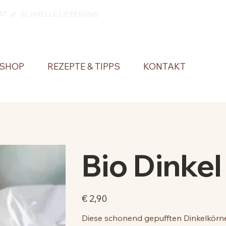
ÄT 🌿 SCHNELLE LIEFERUNG
SHOP
REZEPTE & TIPPS
KONTAKT
Bio Dinke
Preis
€ 2,90
Diese schonend gepufften Dinkelkörner 