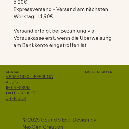
5,20€
Expressversand - Versand am nächsten
Werktag: 14,90€
Versand erfolgt bei Bezahlung via
Vorauskasse erst, wenn die Überweisung
am Bankkonto eingetroffen ist.
SERVICE
SICHER SHOPPEN
VERSAND & LIEFERUNG
AGB'S
IMPRESSUM
DATENSCHUTZ
ÜBER UNS
© 2025 Gsund's Eck. Design by
NexGen Creation