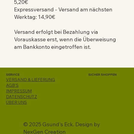
5,20€
Expressversand - Versand am nächsten
Werktag: 14,90€
Versand erfolgt bei Bezahlung via
Vorauskasse erst, wenn die Überweisung
am Bankkonto eingetroffen ist.
SERVICE
SICHER SHOPPEN
VERSAND & LIEFERUNG
AGB'S
IMPRESSUM
DATENSCHUTZ
ÜBER UNS
© 2025 Gsund's Eck. Design by
NexGen Creation