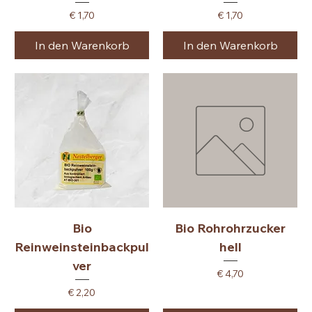
Preis
Preis
€ 1,70
€ 1,70
In den Warenkorb
In den Warenkorb
Bio
Bio Rohrohrzucker
Reinweinsteinbackpul
hell
ver
Preis
€ 4,70
Preis
€ 2,20