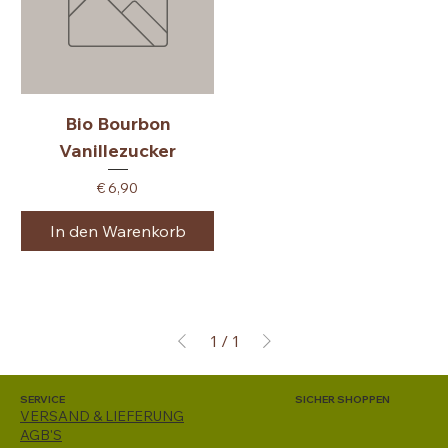
Bio Bourbon
Vanillezucker
Preis
€ 6,90
In den Warenkorb
1
/
1
SERVICE
SICHER SHOPPEN
VERSAND & LIEFERUNG
AGB'S