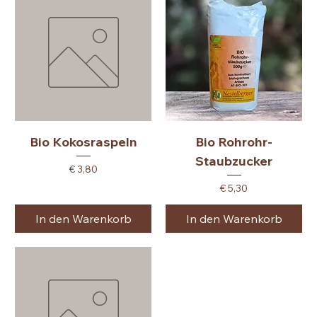
Bio Kokosraspeln
Bio Rohrohr-
Staubzucker
Preis
€ 3,80
Preis
€ 5,30
In den Warenkorb
In den Warenkorb