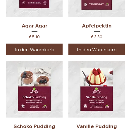
Agar Agar
Apfelpektin
Preis
Preis
€ 5,10
€ 3,30
In den Warenkorb
In den Warenkorb
Schoko Pudding
Vanille Pudding