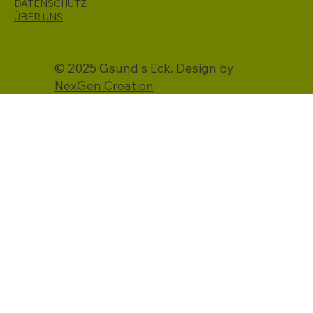
DATENSCHUTZ
ÜBER UNS
© 2025 Gsund's Eck. Design by
NexGen Creation