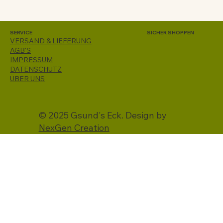
SERVICE
SICHER SHOPPEN
VERSAND & LIEFERUNG
AGB'S
IMPRESSUM
DATENSCHUTZ
ÜBER UNS
© 2025 Gsund's Eck. Design by
NexGen Creation