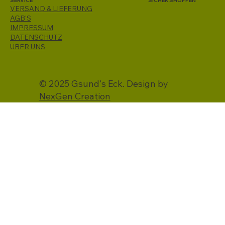
SERVICE
SICHER SHOPPEN
VERSAND & LIEFERUNG
AGB'S
IMPRESSUM
DATENSCHUTZ
ÜBER UNS
© 2025 Gsund's Eck. Design by
NexGen Creation