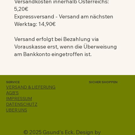
Versandkosten innerhalb Österreichs:
5,20€
Expressversand - Versand am nächsten
Werktag: 14,90€
Versand erfolgt bei Bezahlung via
Vorauskasse erst, wenn die Überweisung
am Bankkonto eingetroffen ist.
SERVICE
SICHER SHOPPEN
VERSAND & LIEFERUNG
AGB'S
IMPRESSUM
DATENSCHUTZ
ÜBER UNS
© 2025 Gsund's Eck. Design by