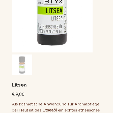
Litsea
Preis
€ 9,80
Als kosmetische Anwendung zur Aromapflege
der Haut ist das
Litsea
ö
l
ein echtes ätherisches