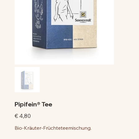
Pipifein® Tee
Preis
€ 4,80
Bio-Kräuter-Früchteteemischung.