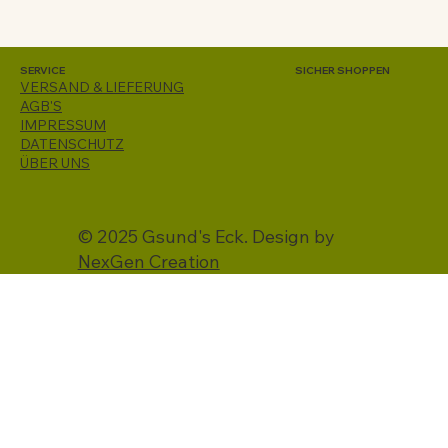
SERVICE
SICHER SHOPPEN
VERSAND & LIEFERUNG
AGB'S
IMPRESSUM
DATENSCHUTZ
ÜBER UNS
© 2025 Gsund's Eck. Design by
NexGen Creation