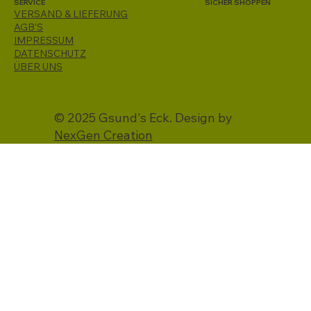
SERVICE
SICHER SHOPPEN
VERSAND & LIEFERUNG
AGB'S
IMPRESSUM
DATENSCHUTZ
ÜBER UNS
© 2025 Gsund's Eck. Design by
NexGen Creation