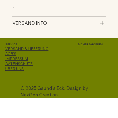
-
VERSAND INFO
SERVICE
SICHER SHOPPEN
VERSAND & LIEFERUNG
AGB'S
IMPRESSUM
DATENSCHUTZ
ÜBER UNS
© 2025 Gsund's Eck. Design by
NexGen Creation