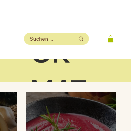
INF
S
OR
D
MAT
IV