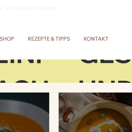
ÄT 🌿 SCHNELLE LIEFERUNG
SHOP
REZEPTE & TIPPS
KONTAKT
EINF
GE
ACH
UN