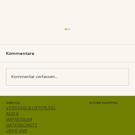
Kommentare
Kommentar verfassen...
SAURER TOFU MIT KERNÖL
SERVICE
SICHER SHOPPEN
VERSAND & LIEFERUNG
AGB'S
IMPRESSUM
DATENSCHUTZ
ÜBER UNS